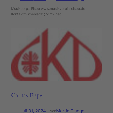
Musikcorps Elspe www.musikverein-elspe.de
Kontaktm.koehler91@gmx.net
Caritas Elspe
Juli 31, 2024
—
Martin Plugge
von