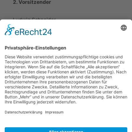
2. Vorsitzender
Ludwig Schneider
Tel.: +49 2721 20800
E-Mail:
info@elspe.com
Kontakt
Informationen
Datenschutzerklärung
Arbeitsgemeinschaft für
Impressum
örtliche Belange e. V.
Kontakt
Download
ARGE Elspe
Quellengrund 6
57368 Lennestadt
Tel.: +49 173 9888844