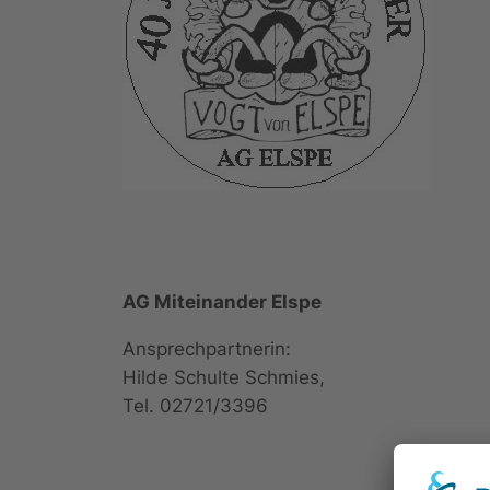
AG Miteinander Elspe
Ansprechpartnerin:
Hilde Schulte Schmies,
Tel. 02721/3396