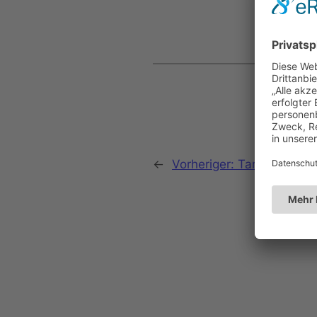
←
Vorheriger:
Tambourcorps 