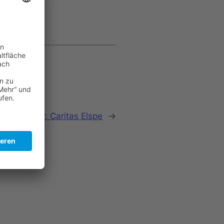
Nächster:
Caritas Elspe
→