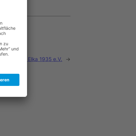
hster:
Klein Elka 1935 e.V.
→