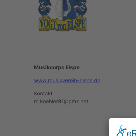
Musikcorps Elspe
www.musikverein-elspe.de
Kontakt
m.koehler91@gmx.net