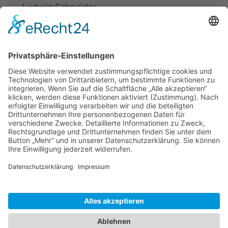
Ludwig Schneider
Tel.: +49 2721 20800
E-Mail:
info@elspe.com
Kontakt
Informationen
Datenschutzerklärung
Arbeitsgemeinschaft für
Impressum
örtliche Belange e. V.
Kontakt
Download
ARGE Elspe
Quellengrund 6
57368 Lennestadt
Tel.: +49 173 9888844