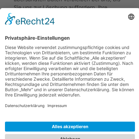
Sie uns zur Löschung auffordern, Ihre
Einwilligung zur Speicherung widerrufen
oder der Zweck für die Datenspeicherung
entfällt (z. B. nach abgeschlossener
Bearbeitung Ihres Anliegens). Zwingende
gesetzliche Bestimmungen – insbesondere
gesetzliche Aufbewahrungsfristen – bleiben
unberührt.
5. Plugins und Tools
Google Maps
Diese Seite nutzt über eine API den
Kartendienst Google Maps. Anbieter ist die
Google Ireland Limited („Google“), Gordon