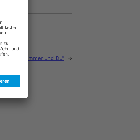
spe: „Der Sommer und Du“
→