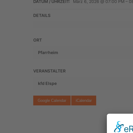
DATUM / UHRZEIT:
März 6, 2026 @ 07:00 PM – 0
DETAILS
ORT
Pfarrheim
VERANSTALTER
kfd Elspe
Google Calendar
iCalendar