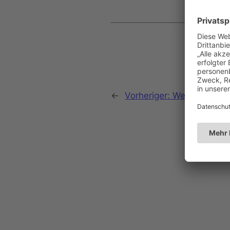
←
Vorheriger:
Weltgebetsta