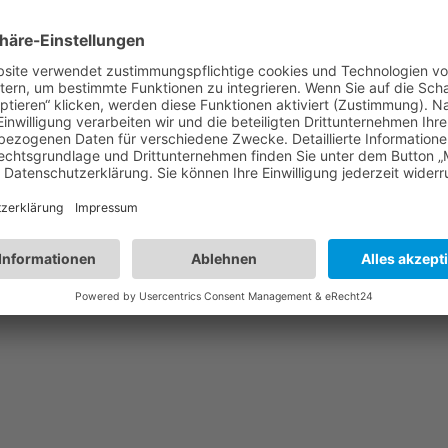
g der Frauen
Nächster:
kfd El