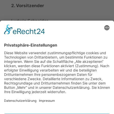
2. Vorsitzender
Ludwig Schneider
Tel.: +49 2721 20800
E-Mail:
info@elspe.com
Kontakt
Informationen
Datenschutzerklärung
Arbeitsgemeinschaft für
Impressum
örtliche Belange e. V.
Kontakt
Download
ARGE Elspe
Quellengrund 6
57368 Lennestadt
Tel.: +49 173 9888844