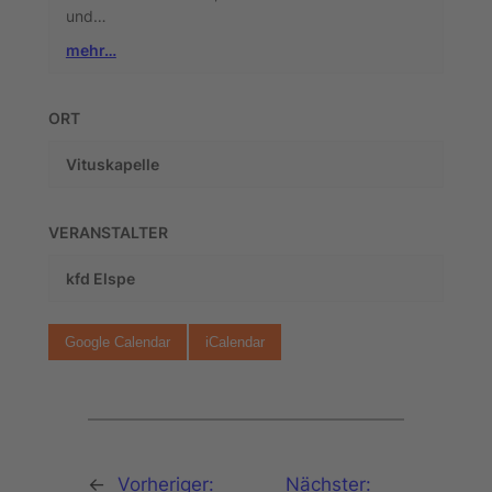
und…
mehr…
ORT
Vituskapelle
VERANSTALTER
kfd Elspe
Google Calendar
iCalendar
←
Vorheriger:
Nächster: