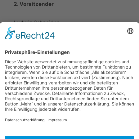
2. Vorsitzender
Ludwig Schneider
Tel.: +49 2721 20800
E-Mail:
info@elspe.com
Kontakt
Informationen
Datenschutzerklärung
Arbeitsgemeinschaft für
Impressum
örtliche Belange e. V.
Kontakt
Download
ARGE Elspe
Quellengrund 6
57368 Lennestadt
Tel.: +49 173 9888844