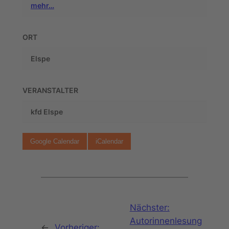
mehr…
ORT
Elspe
VERANSTALTER
kfd Elspe
Google Calendar
iCalendar
Nächster:
Autorinnenlesung
←
Vorheriger: