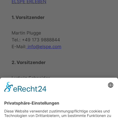
ELSPE ERLEBEN
1. Vorsitzender
Martin Plugge
Tel.: +49 173 9888844
E-Mail:
info@elspe.com
2. Vorsitzender
Ludwig Schneider
Tel.: +49 2721 20800
E-Mail:
info@elspe.com
Kontakt
Informationen
Datenschutzerklärung