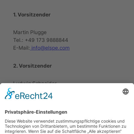
1. Vorsitzender
Martin Plugge
Tel.: +49 173 9888844
E-Mail:
info@elspe.com
2. Vorsitzender
Ludwig Schneider
Tel.: +49 2721 20800
E-Mail:
info@elspe.com
Kontakt
Informationen
Datenschutzerklärung
Arbeitsgemeinschaft für
Impressum