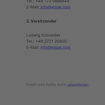
Tel.: +49 173 9888844
E-Mail:
info@elspe.com
2. Vorsitzender
Ludwig Schneider
Tel.: +49 2721 20800
E-Mail:
info@elspe.com
Erstellt ohne Kaffee durch
.netperfection