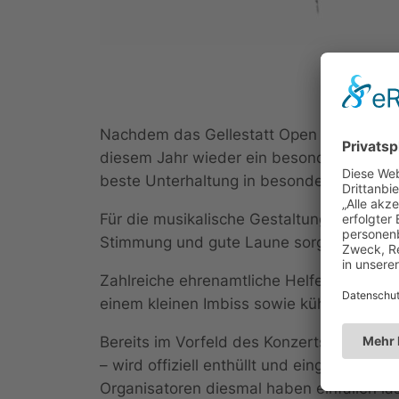
Nachdem das Gellestatt Open Air im verga
diesem Jahr wieder ein besonderes Event
beste Unterhaltung in besonderer Atmosp
Für die musikalische Gestaltung sorgt di
Stimmung und gute Laune sorgen wird.
Zahlreiche ehrenamtliche Helferinnen und 
einem kleinen Imbiss sowie kühlen Geträ
Bereits im Vorfeld des Konzerts wartet 
– wird offiziell enthüllt und eingeweiht.
Organisatoren diesmal haben einfallen la