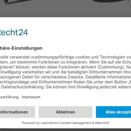
ngenen Jahr den Auftakt zu den Jubiläumsfeierlichkeiten
 im Elsper Terminkalender. Auch in diesem Jahr dürfen
häre freuen.
e Band Da Capo Desaster aus Sporke, die mit ihrem abw
Helfer von Elspe Erleben werden erneut im Einsatz sein,
nken zu versorgen.
zudem eine besondere Überraschung: Ein kleines Denkm
 Weitere Details bleiben jedoch noch geheim. Man darf al
ssen.