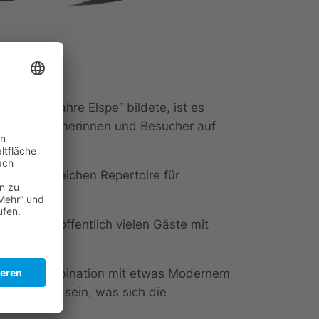
 „1025 Jahre Elspe“ bildete, ist es
 sich Besucherinnen und Besucher auf
echslungsreichen Repertoire für
 um die hoffentlich vielen Gäste mit
al – in Kombination mit etwas Modernem
so gespannt sein, was sich die