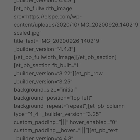
_builder_version=“4.4.8″]
[et_pb_fullwidth_image
src=“https://elspe.com/wp-
content/uploads/2020/10/IMG_20200926_140219
scaled.jpg“
title_text=“IMG_20200926_140219″
_builder_version=“4.4.8″]
[/et_pb_fullwidth_image][/et_pb_section]
[et_pb_section fb_built=“1″
_builder_version=“3.22″][et_pb_row
_builder_version=“3.25″
background_size=“initial“
background_position=“top_left“
background_repeat=“repeat“][et_pb_column
type=“4_4″ _builder_version=“3.25″
custom_padding=“|||“ hover_enabled=“0″
custom_padding__hover=“|||“][et_pb_text
_builder_version=“4.4.8″