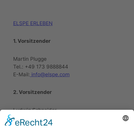
ELSPE ERLEBEN
1. Vorsitzender
Martin Plugge
Tel.: +49 173 9888844
E-Mail:
info@elspe.com
2. Vorsitzender
Ludwig Schneider
Tel.: +49 2721 20800
E-Mail:
info@elspe.com