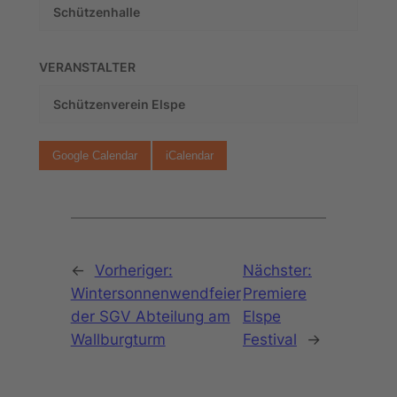
Schützenhalle
VERANSTALTER
Schützenverein Elspe
Google Calendar
iCalendar
←
Vorheriger:
Nächster:
Wintersonnenwendfeier
Premiere
der SGV Abteilung am
Elspe
Wallburgturm
Festival
→