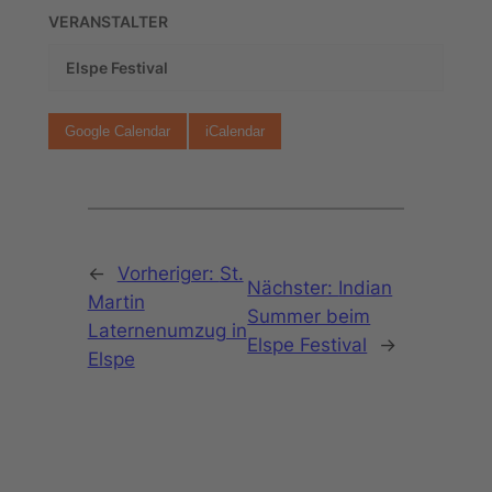
VERANSTALTER
Elspe Festival
Google Calendar
iCalendar
←
Vorheriger:
St.
Nächster:
Indian
Martin
Summer beim
Laternenumzug in
Elspe Festival
→
Elspe