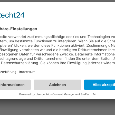
fest in Elspe
Nächster:
Indonesia 