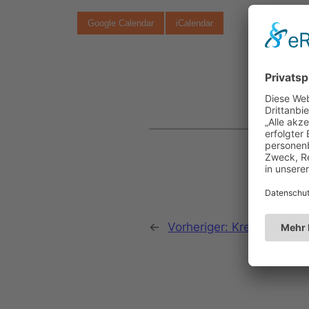
Google Calendar
iCalendar
←
Vorheriger:
Kreisschützen