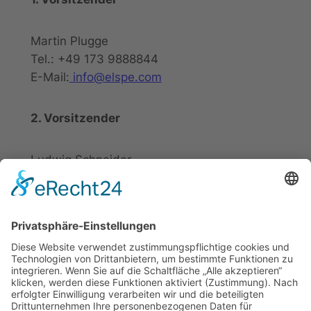
Martin Plugge
Tel.: +49 173 9888844
E-Mail:
info@elspe.com
2. Vorsitzender
Ludwig Schneider
Tel.: +49 2721 20800
E-Mail:
info@elspe.com
Kontakt
Informationen
Datenschutzerklärung
Arbeitsgemeinschaft für
Impressum
örtliche Belange e. V.
Kontakt
Download