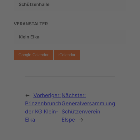
Schützenhalle
VERANSTALTER
Klein Elka
Google Calendar
iCalendar
←
Vorheriger:
Nächster:
Prinzenbrunch
Generalversammlung
der KG Klein-
Schützenverein
Elka
Elspe
→