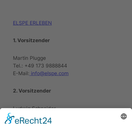
ELSPE ERLEBEN
1. Vorsitzender
Martin Plugge
Tel.: +49 173 9888844
E-Mail:
info@elspe.com
2. Vorsitzender
Ludwig Schneider
Tel.: +49 2721 20800
E-Mail:
info@elspe.com