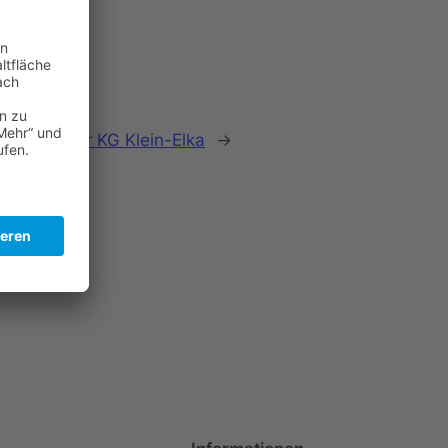
enparty der KG Klein-Elka
→