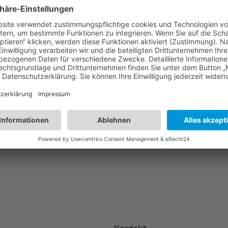
itzung am Rosenmontag
Nächster:
Prinz