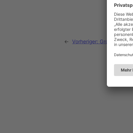
←
Vorheriger:
Große Prunks