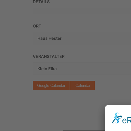
DETAILS
ORT
Haus Hester
VERANSTALTER
Klein Elka
Google Calendar
iCalendar