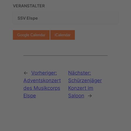
VERANSTALTER
SSV Elspe
Google Calendar
iCalendar
←
Vorheriger:
Nächster:
Adventskonzert
Schürzenjäger
des Musikcorps
Konzert im
Elspe
Saloon
→