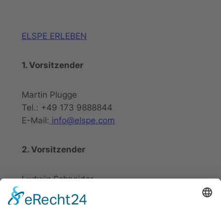
ELSPE ERLEBEN
1. Vorsitzender
Martin Plugge
Tel.: +49 173 9888844
E-Mail:
info@elspe.com
2. Vorsitzender
Ludwig Schneider
Tel.: +49 2721 20800
E-Mail:
info@elspe.com