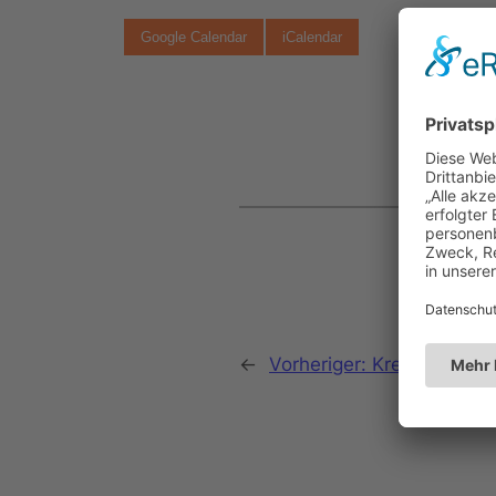
Google Calendar
iCalendar
←
Vorheriger:
Kreisschützen