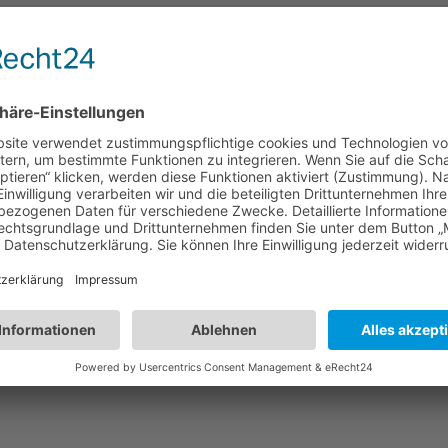
fest in Elspe
Nächster:
Indonesia 