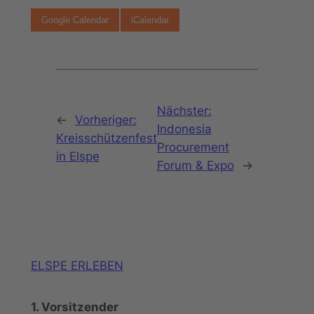
Google Calendar
iCalendar
Nächster:
←
Vorheriger:
Indonesia
Kreisschützenfest
Procurement
in Elspe
Forum & Expo
→
ELSPE ERLEBEN
1. Vorsitzender