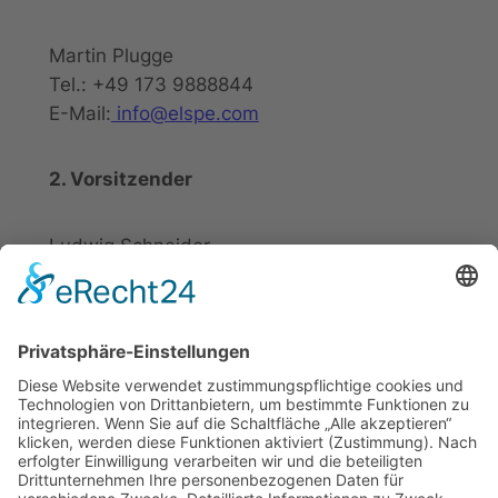
Martin Plugge
Tel.: +49 173 9888844
E-Mail:
info@elspe.com
2. Vorsitzender
Ludwig Schneider
Tel.: +49 2721 20800
E-Mail:
info@elspe.com
Kontakt
Informationen
Datenschutzerklärung
Arbeitsgemeinschaft für
Impressum
örtliche Belange e. V.
Kontakt
Download