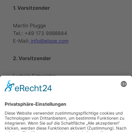
1. Vorsitzender
Martin Plugge
Tel.: +49 173 9888844
E-Mail:
info@elspe.com
2. Vorsitzender
Ludwig Schneider
Tel.: +49 2721 20800
E-Mail:
info@elspe.com
Kontakt
Informationen
Datenschutzerklärung
Arbeitsgemeinschaft für
Impressum
örtliche Belange e. V.
Kontakt