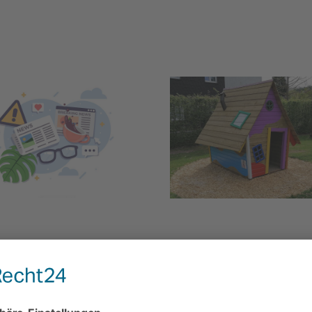
estatt Open Air
Neues Spielhaus
t nicht statt