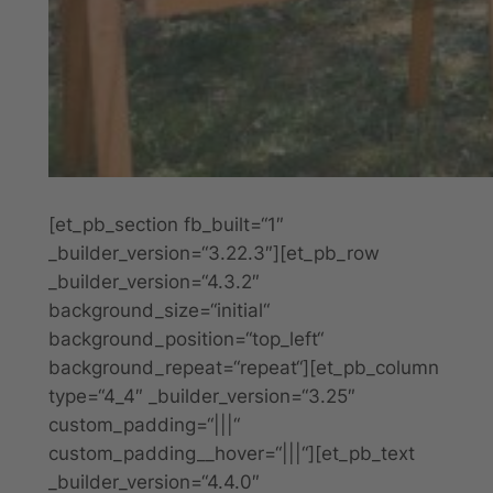
[et_pb_section fb_built=“1″
_builder_version=“3.22.3″][et_pb_row
_builder_version=“4.3.2″
background_size=“initial“
background_position=“top_left“
background_repeat=“repeat“][et_pb_column
type=“4_4″ _builder_version=“3.25″
custom_padding=“|||“
custom_padding__hover=“|||“][et_pb_text
_builder_version=“4.4.0″