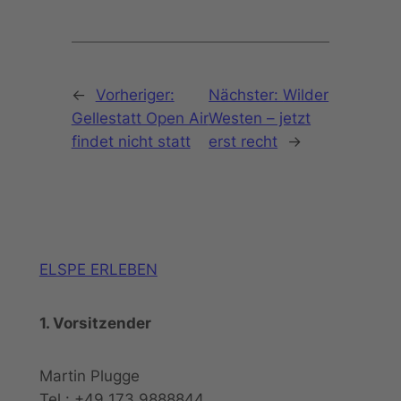
←
Vorheriger:
Nächster:
Wilder
Gellestatt Open Air
Westen – jetzt
findet nicht statt
erst recht
→
ELSPE ERLEBEN
1. Vorsitzender
Martin Plugge
Tel.: +49 173 9888844