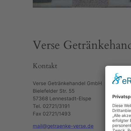
Verse Getränkehand
Kontakt
Verse Getränkehandel GmbH
Bielefelder Str. 55
57368 Lennestadt-Elspe
Tel. 02721/3191
Fax 02721/1493
mail@getraenke-verse.de