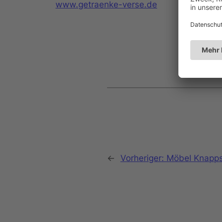
www.getraenke-verse.de
←
Vorheriger:
Möbel Knapps