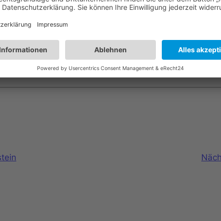
tein
Näch