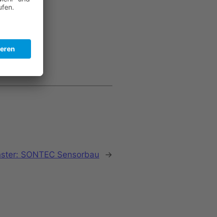
ster:
SONTEC Sensorbau
→