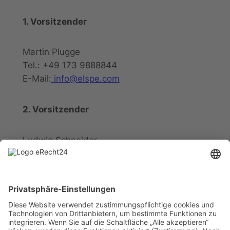
1. Vorsitzender
Martin Plugge
Tel.: +49 173 9888844
E-Mail:
info@elspe.com
2. Vorsitzender
Ludwig Schneider
Tel.: +49 2721 20800
E-Mail:
info@elspe.com
Kontakt
Informationen
Datenschutzerklärung
Arbeitsgemeinschaft für
Impressum