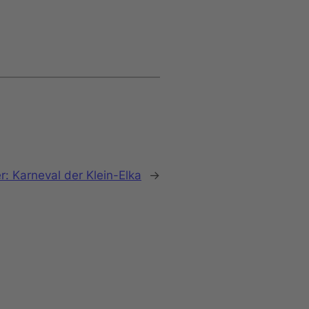
r:
Karneval der Klein-Elka
→