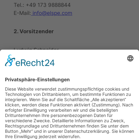
Tel.: +49 173 9888844
E-Mail:
info@elspe.com
2. Vorsitzender
Ludwig Schneider
Tel.: +49 2721 20800
E-Mail:
info@elspe.com
Kontakt
Informationen
Datenschutzerklärung
Arbeitsgemeinschaft für
Impressum
örtliche Belange e. V.
Kontakt
Download
ARGE Elspe
Quellengrund 6