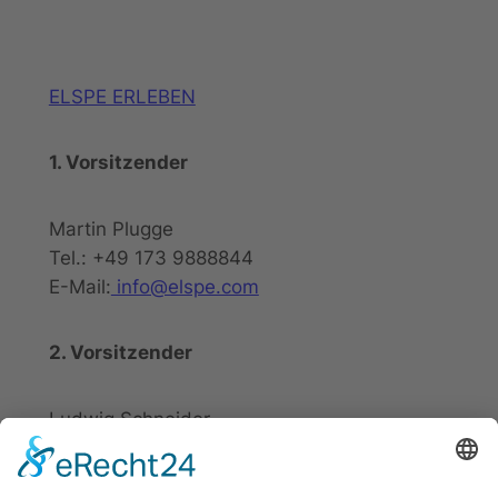
ELSPE ERLEBEN
1. Vorsitzender
Martin Plugge
Tel.: +49 173 9888844
E-Mail:
info@elspe.com
2. Vorsitzender
Ludwig Schneider
Tel.: +49 2721 20800
E-Mail:
info@elspe.com