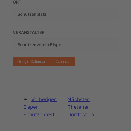
ORT
Schützenplatz
VERANSTALTER
Schützenverein Elspe
Google Calendar
iCalendar
←
Vorheriger:
Nächster:
Elsper
Thetener
Schützenfest
Dorffest
→