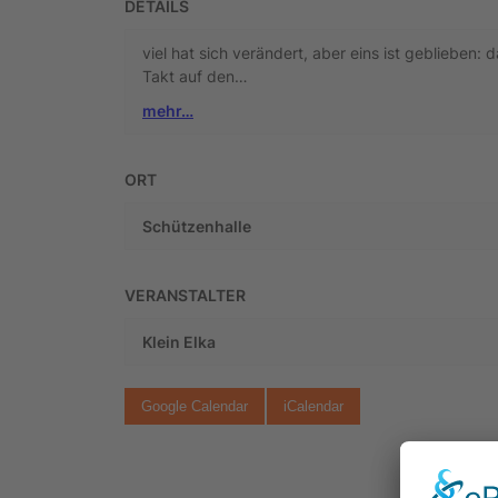
DETAILS
viel hat sich verändert, aber eins ist geblieben: 
Takt auf den…
mehr…
ORT
Schützenhalle
VERANSTALTER
Klein Elka
Google Calendar
iCalendar