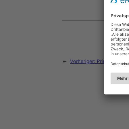
←
Vorheriger:
Prinzenparty d