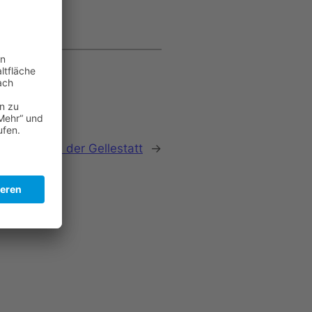
sikcorps an der Gellestatt
→