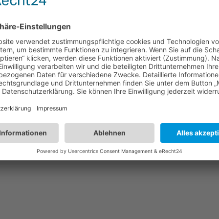
er Klein Elka
Nächster:
Maifeier des Mu