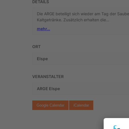
DETAILS
Die ARGE beteiligt sich wieder am Tag der Sauber
Kaltgetränke. Zusätzlich erhalten die…
mehr…
ORT
Elspe
VERANSTALTER
ARGE Elspe
Google Calendar
iCalendar