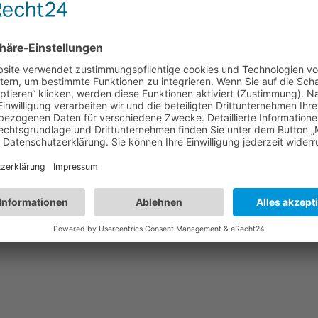
 Station „ Aus der Rolle gefallen“
Nächster:
Segnung
eg
nach Erneuerung