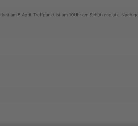
keit am 5.April. Treffpunkt ist um 10Uhr am Schützenplatz. Nach get