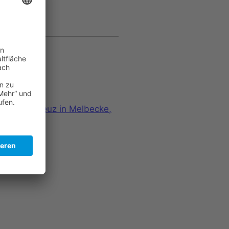
 Doppelkreuz in Melbecke,
→