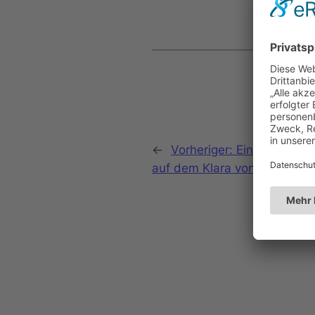
←
Vorheriger:
Einweihung der
auf dem Klara von Assisi-W