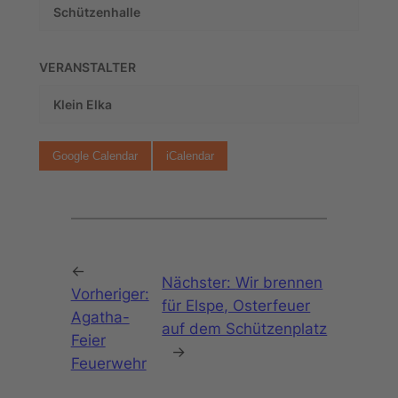
Schützenhalle
VERANSTALTER
Klein Elka
Google Calendar
iCalendar
←
Nächster:
Wir brennen
Vorheriger:
für Elspe, Osterfeuer
Agatha-
auf dem Schützenplatz
Feier
→
Feuerwehr