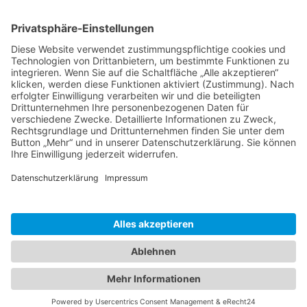
Kontakt
Informationen
Datenschutzerklärung
Arbeitsgemeinschaft für
Impressum
örtliche Belange e. V.
Kontakt
Download
ARGE Elspe
Quellengrund 6
57368 Lennestadt
Tel.: +49 173 9888844
Erstellt ohne Kaffee durch
.netperfection