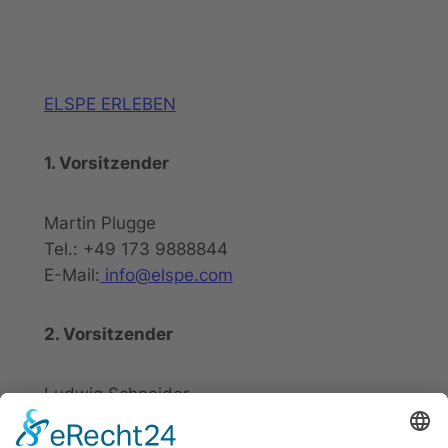
ELSPE ERLEBEN
1. Vorsitzender
Martin Plugge
Tel.: +49 173 9888844
E-Mail:
info@elspe.com
2. Vorsitzender
Ludwig Schneider
Tel.: +49 2721 20800
E-Mail:
info@elspe.com