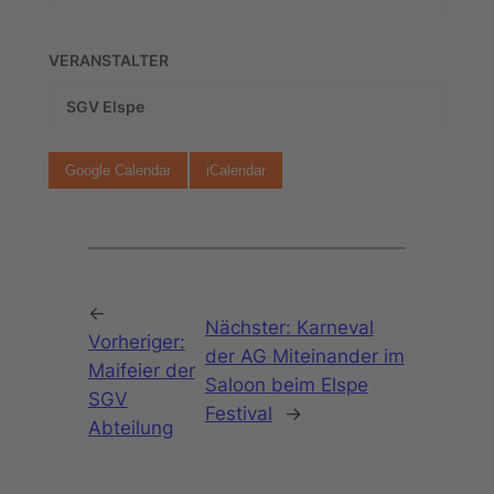
VERANSTALTER
SGV Elspe
Google Calendar
iCalendar
←
Nächster:
Karneval
Vorheriger:
der AG Miteinander im
Maifeier der
Saloon beim Elspe
SGV
Festival
→
Abteilung