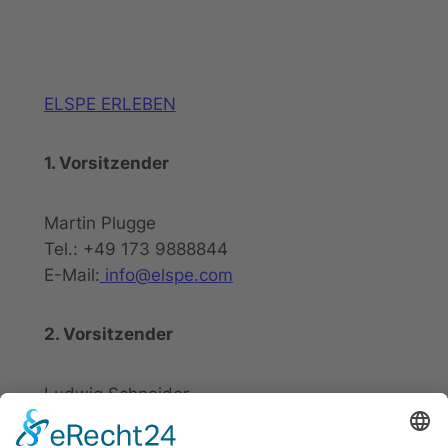
ELSPE ERLEBEN
1. Vorsitzender
Martin Plugge
Tel.: +49 173 9888844
E-Mail:
info@elspe.com
2. Vorsitzender
Ludwig Schneider
Tel.: +49 2721 20800
E-Mail:
info@elspe.com