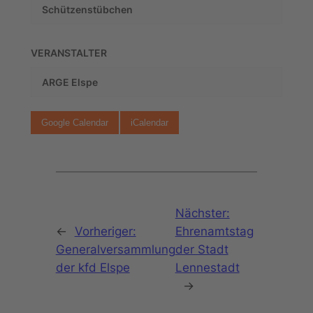
Schützenstübchen
VERANSTALTER
ARGE Elspe
Google Calendar
iCalendar
Nächster:
←
Vorheriger:
Ehrenamtstag
Generalversammlung
der Stadt
der kfd Elspe
Lennestadt
→