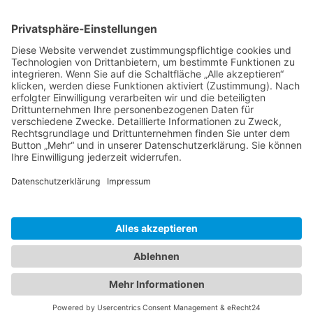
Kontakt
Informationen
Datenschutzerklärung
Arbeitsgemeinschaft für
Impressum
örtliche Belange e. V.
Kontakt
Download
ARGE Elspe
Quellengrund 6
57368 Lennestadt
Tel.: +49 173 9888844
Erstellt ohne Kaffee durch
.netperfection