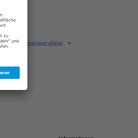
chster:
Sonnenwendfeier
→