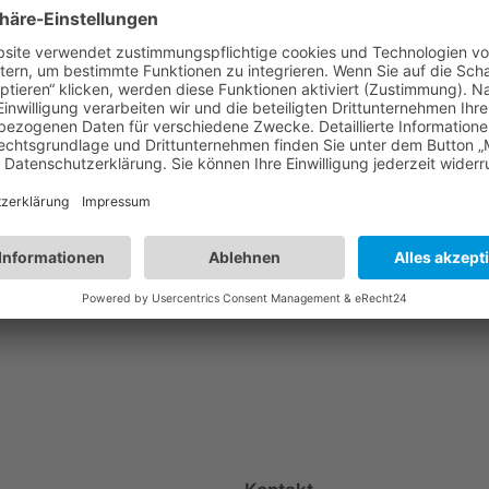
ersammlung SGV Abteilung Elspe
Nä