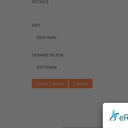
DETAILS
ORT
SGV Hütte
VERANSTALTER
SGV Elspe
Google Calendar
iCalendar