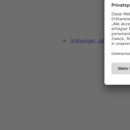
←
Vorheriger:
Jahreshauptv