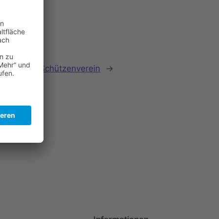
rsammlung Schützenverein
→