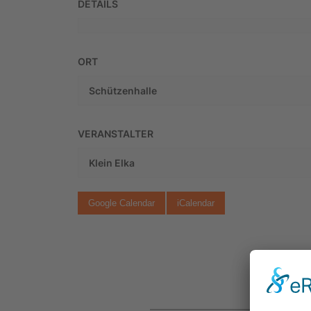
DETAILS
ORT
Schützenhalle
VERANSTALTER
Klein Elka
Google Calendar
iCalendar