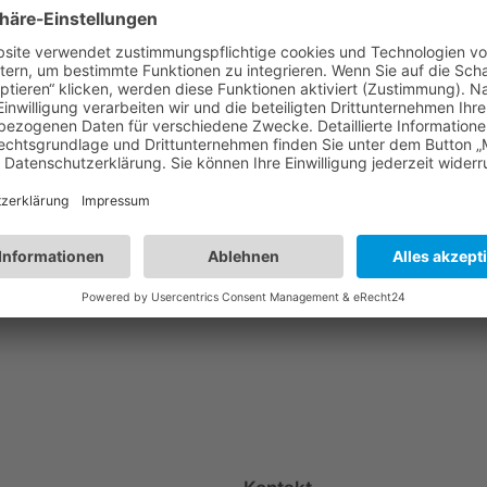
AG Miteinander im Saloon
Nächster:
Mitgliederve