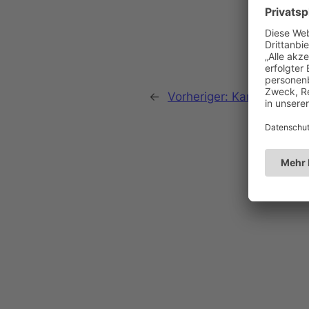
←
Vorheriger:
Karneval der 