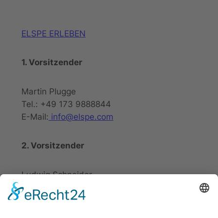
ELSPE ERLEBEN
1. Vorsitzender
Martin Plugge
Tel.: +49 173 9888844
E-Mail:
info@elspe.com
2. Vorsitzender
Ludwig Schneider
Tel.: +49 2721 20800
E-Mail:
info@elspe.com