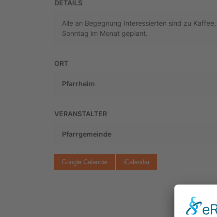
DETAILS
Alle an Begegnung Interessierten sind zu Kaffee,
Sonntag im Monat geplant.
ORT
Pfarrheim
VERANSTALTER
Pfarrgemeinde
Google Calendar
iCalendar