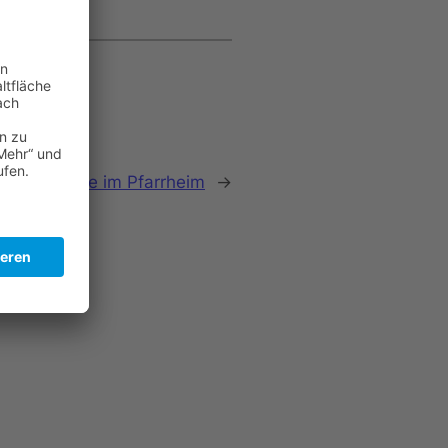
per Klöncafe im Pfarrheim
→