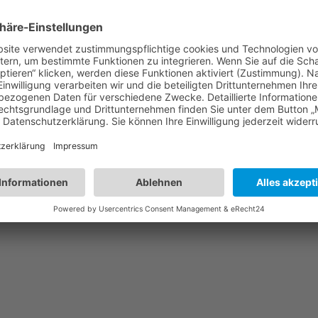
fe im Pfarrheim
Nächster:
Els