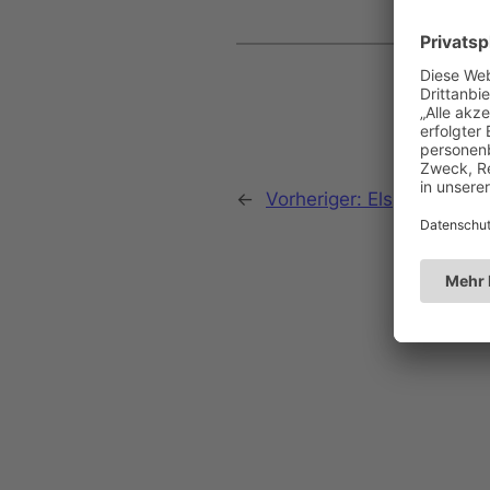
←
Vorheriger:
Elsper Klönca