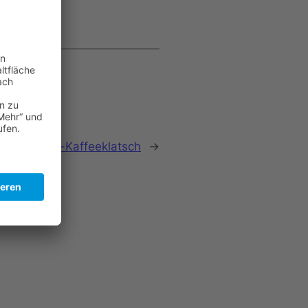
tagskinder-Kaffeeklatsch
→