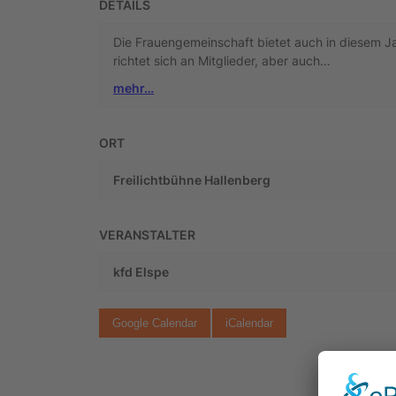
DETAILS
Die Frauengemeinschaft bietet auch in diesem Jah
richtet sich an Mitglieder, aber auch…
mehr…
ORT
Freilichtbühne Hallenberg
VERANSTALTER
kfd Elspe
Google Calendar
iCalendar