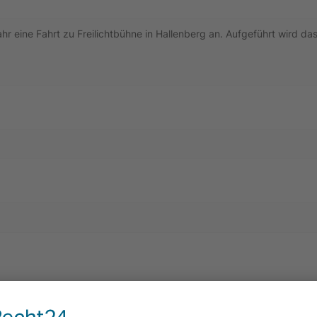
r eine Fahrt zu Freilichtbühne in Hallenberg an. Aufgeführt wird da