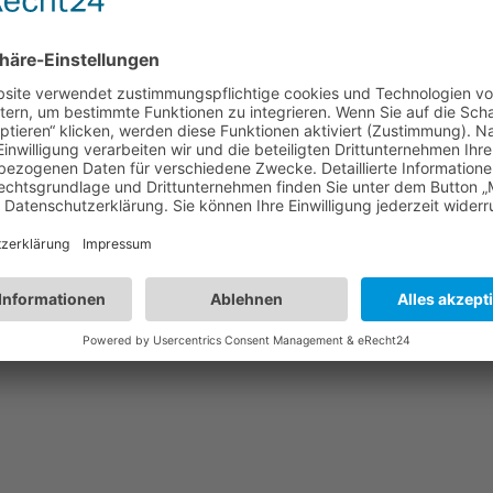
 Kapelle Dörnschlade
Nächster:
Ü80 Geburts