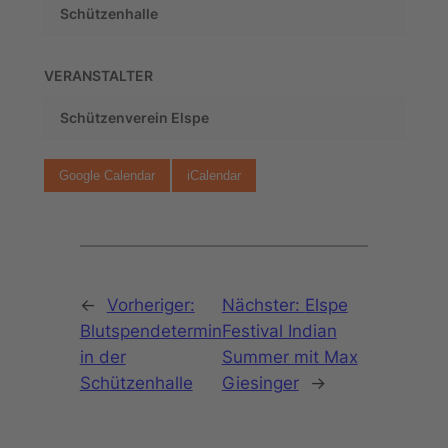
Schützenhalle
VERANSTALTER
Schützenverein Elspe
Google Calendar
iCalendar
←
Vorheriger:
Nächster:
Elspe
Blutspendetermin
Festival Indian
in der
Summer mit Max
Schützenhalle
Giesinger
→