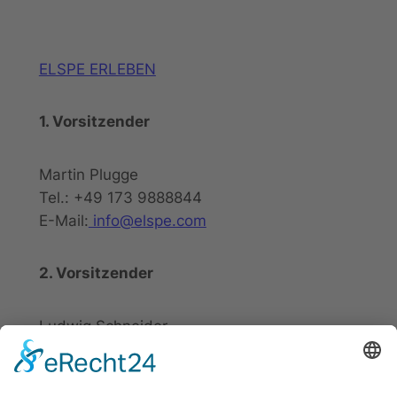
ELSPE ERLEBEN
1. Vorsitzender
Martin Plugge
Tel.: +49 173 9888844
E-Mail:
info@elspe.com
2. Vorsitzender
Ludwig Schneider
Tel.: +49 2721 20800
E-Mail:
info@elspe.com