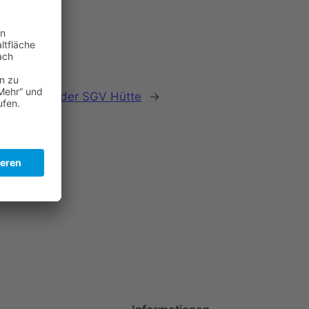
g an und in der SGV Hütte
→