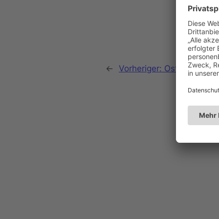
←
Vorheriger:
Ostermontag 