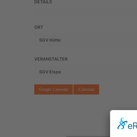
DETAILS
ORT
SGV Hütte
VERANSTALTER
SGV Elspe
Google Calendar
iCalendar