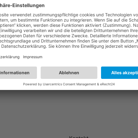
an der SGV Hütte
Nächster:
Maifeierta