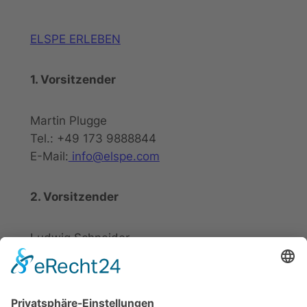
ELSPE ERLEBEN
1. Vorsitzender
Martin Plugge
Tel.: +49 173 9888844
E-Mail:
info@elspe.com
2. Vorsitzender
Ludwig Schneider
Tel.: +49 2721 20800
E-Mail:
info@elspe.com