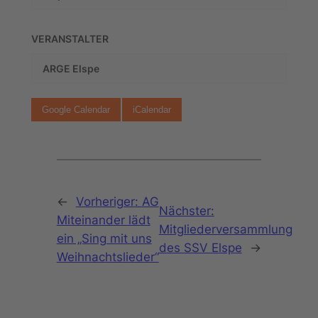
VERANSTALTER
ARGE Elspe
Google Calendar
iCalendar
←
Vorheriger:
AG
Nächster:
Miteinander lädt
Mitgliederversammlung
ein „Sing mit uns
des SSV Elspe
→
Weihnachtslieder“