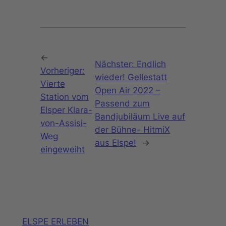
←
Nächster:
Endlich
Vorheriger:
wieder! Gellestatt
Vierte
Open Air 2022 –
Station vom
Passend zum
Elsper Klara-
Bandjubiläum Live auf
von-Assisi-
der Bühne- HitmiX
Weg
aus Elspe!
→
eingeweiht
ELSPE ERLEBEN