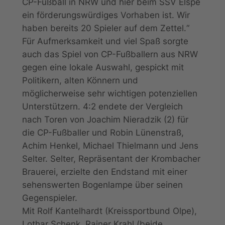
CP-Fußball in NRW und hier beim SSV Elspe
ein förderungswürdiges Vorhaben ist. Wir
haben bereits 20 Spieler auf dem Zettel.“
Für Aufmerksamkeit und viel Spaß sorgte
auch das Spiel von CP-Fußballern aus NRW
gegen eine lokale Auswahl, gespickt mit
Politikern, alten Könnern und
möglicherweise sehr wichtigen potenziellen
Unterstützern. 4:2 endete der Vergleich
nach Toren von Joachim Nieradzik (2) für
die CP-Fußballer und Robin Lünenstraß,
Achim Henkel, Michael Thielmann und Jens
Selter. Selter, Repräsentant der Krombacher
Brauerei, erzielte den Endstand mit einer
sehenswerten Bogenlampe über seinen
Gegenspieler.
Mit Rolf Kantelhardt (Kreissportbund Olpe),
Lothar Schenk, Rainer Krahl (beide