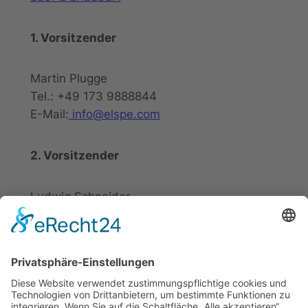
1. Vorsitzender
Martin Plugge
Tel.: +49 173 9888844
E-Mail:
info@elspe.com
2. Vorsitzender
Ludwig Schneider
Tel.: +49 2721 20800
E-Mail:
info@elspe.com
Kontakt
Informationen
Datenschutzerklärung
Arbeitsgemeinschaft für
Impressum