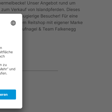
 Obermelbecke! Unser Angebot rund um
in zum Verkauf von Islandpferden. Dieses
mer über neugierige Besucher! Für eine
n. In unserem Reitshop mit eigener Marke
ch! Familie Hufnagel & Team Falkenegg