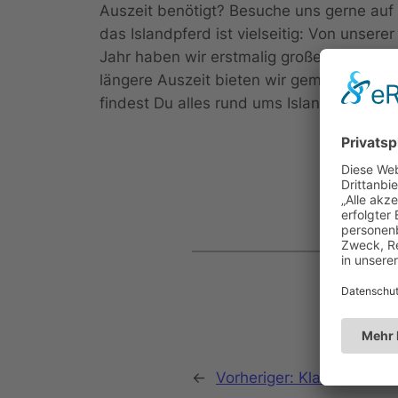
Auszeit benötigt? Besuche uns gerne auf
das Islandpferd ist vielseitig: Von unser
Jahr haben wir erstmalig große Meistersc
längere Auszeit bieten wir gemütliche Fe
findest Du alles rund ums Islandpferd un
←
Vorheriger:
Klara v. Assi