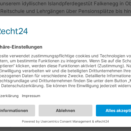
 unserem idyllischen Islandpferdegestüt Falkenegg in
er Reitschule und Lehrgängen über Pensionsplätze bis h
haften auf unserem Hof ausgerichtet, wir freuen uns im
rienwohnungen und ein top ausgestattetes Ferienhaus a
d Reiter. Schau doch mal vorbei – wir freuen uns auf Di
si-Weg