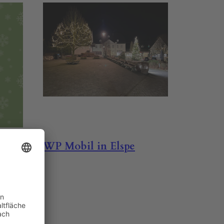
WP Mobil in Elspe
 ein