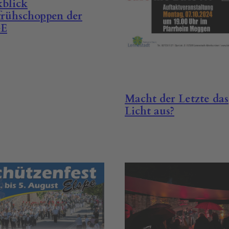
blick
frühschoppen der
E
Macht der Letzte das
Licht aus?