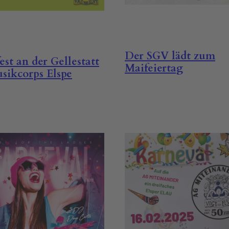
Der SGV lädt zum
est an der Gellestatt
Maifeiertag
sikcorps Elspe