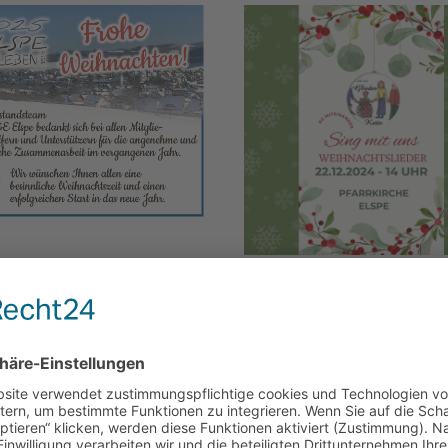
wünschen „Frohe
hnachten“
AG Miteinander lädt
„Sing mit uns
Weihnachtslieder“