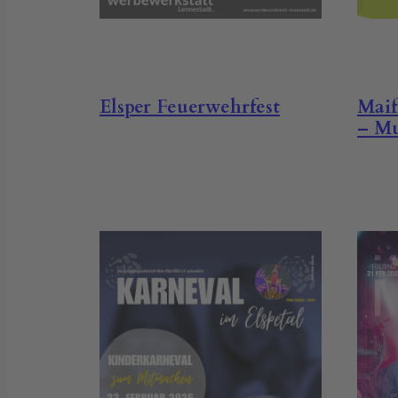
Maif
Elsper Feuerwehrfest
– Mu