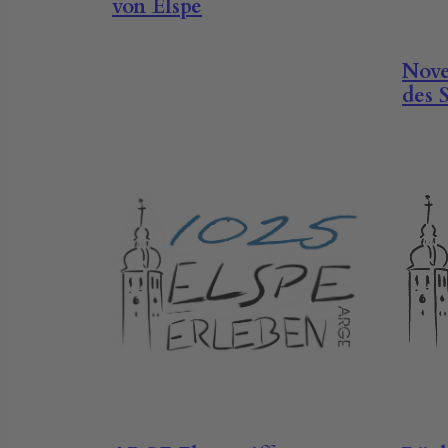
von Elspe
Nov
des 