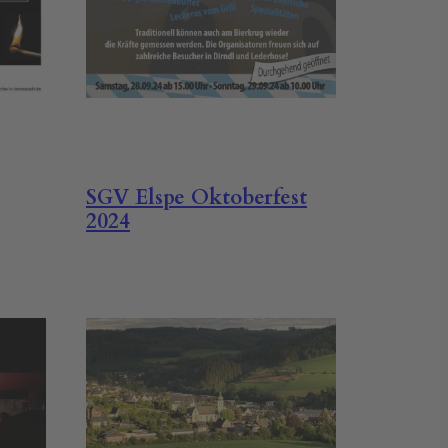
SGV Elspe Oktoberfest
2024