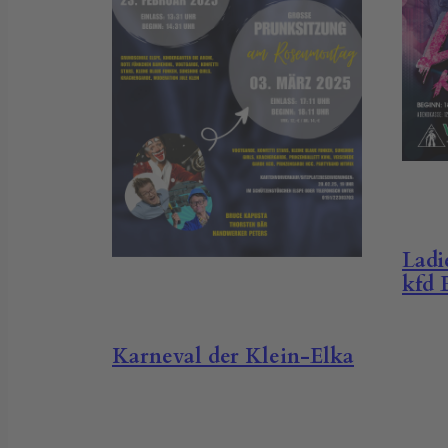
Ladi
kfd 
Karneval der Klein-Elka