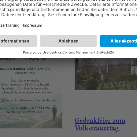
Gedenkfeier zum
Volkstrauertag